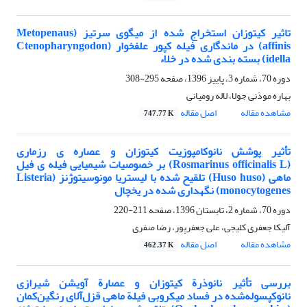
تاثیر کیتوزان استخراج شده از میگوی سرتیز (Metopenaus
affinis) در ماندگاری فیله کپور علفخوار (Ctenopharyngodon
idella) بسته بندی شده در خلاء
دوره 70، شماره 3، پاییز 1396، صفحه
295-308
بهاره موذنی جولا، لاله رومیانی
مشاهده مقاله
اصل مقاله
747.77 K
تأثیر پوشش نانوکامپوزیت کیتوزان و عصاره ی رزماری
(Rosmarinus officinalis L) بر خصوصیات شیمیایی فیله ی فیل
ماهی (Huso huso) تلقیح شده با لیستریا مونوسیتوژنز (Listeria
monocytogenes) نگهداری شده در یخچال
دوره 70، شماره 2، تابستان 1396، صفحه
211-220
آلیکا جعفری کلیجی، علی جعفرپور، رضا صفری
مشاهده مقاله
اصل مقاله
462.37 K
بررسی تأثیر نانوذرة کیتوزان و عصارة آویشن شیرازی
نانوکپسوله‌شده در فساد میکروبی فیلة ماهی قزل‌آلای رنگین‌کمان