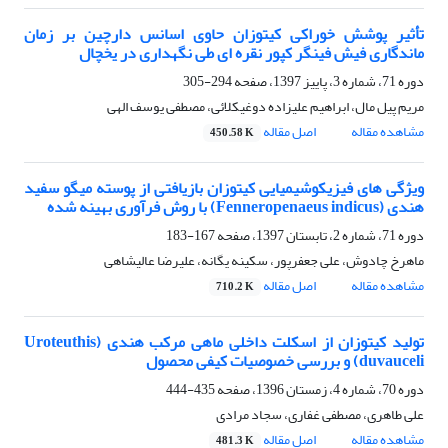
تأثیر پوشش خوراکی کیتوزان حاوی اسانس دارچین بر زمان
ماندگاری فیش فینگر کپور نقره ای طی نگهداری در یخچال
دوره 71، شماره 3، پاییز 1397، صفحه
294-305
مریم پیل مال، ابراهیم علیزاده دوغیکلائی، مصطفی یوسف الهی
مشاهده مقاله
اصل مقاله
450.58 K
ویژگی های فیزیکوشیمیایی کیتوزان بازیافتی از پوسته میگو سفید
هندی (Fenneropenaeus indicus) با روش فرآوری بهینه شده
دوره 71، شماره 2، تابستان 1397، صفحه
167-183
ماهرخ چادوش، علی جعفرپور، سکینه یگانه، علیرضا عالیشاهی
مشاهده مقاله
اصل مقاله
710.2 K
تولید کیتوزان از اسکلت داخلی ماهی مرکب هندی (Uroteuthis
duvauceli) و بررسی خصوصیات کیفی محصول
دوره 70، شماره 4، زمستان 1396، صفحه
435-444
علی طاهری، مصطفی غفاری، سجاد مرادی
مشاهده مقاله
اصل مقاله
481.3 K