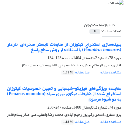
کلیدواژه‌ها =
کیتوزان
تعداد مقالات:
8
بهینه‌سازی استخراج کیتوزان از ضایعات لابستر صخره‌ای خاردار
(
Panulirus homarus
) با استفاده از روش سطح پاسخ
دوره 78، شماره 2، تابستان 1404، صفحه
123-134
آنالی ریاحی، الهه تاج بخش، حدیده معبودی، لاله رومیانی، حسن ممتاز
مشاهده مقاله
اصل مقاله
1.51 M
مقایسه ویژگی‌های فیزیکو-شیمیایی و تعیین خصوصیات کیتوزان
استخراج شده از ضایعات میگوی ببری سیاه (Penaeus monodon)
به دو شیوه مرسوم
دوره 74، شماره 2، تابستان 1400، صفحه
247-258
پروا سفری، اسحق زکی پور رحیم آبادی، محمد رضا واعظی، علی اصغر بهنام قادر
مشاهده مقاله
اصل مقاله
1.18 M