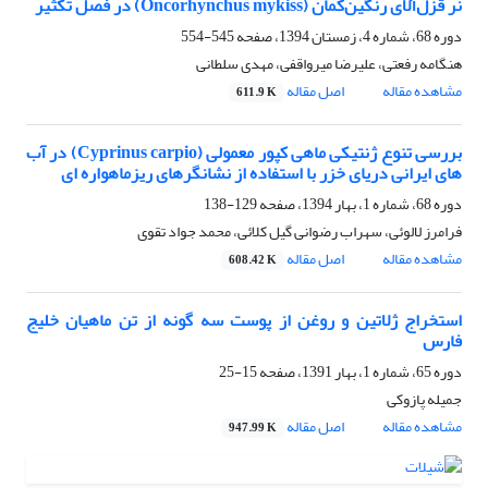
نر قزل‌آلای رنگین‌کمان (Oncorhynchus mykiss) در فصل تکثیر
دوره 68، شماره 4، زمستان 1394، صفحه
545-554
هنگامه رفعتی، علیرضا میرواقفی، مهدی سلطانی
مشاهده مقاله
اصل مقاله
611.9 K
بررسی تنوع ژنتیکی ماهی کپور معمولی (Cyprinus carpio) در آب
های ایرانی دریای خزر با استفاده از نشانگرهای ریزماهواره ای
دوره 68، شماره 1، بهار 1394، صفحه
129-138
فرامرز لالوئی، سهراب رضوانی گیل کلائی، محمد جواد تقوی
مشاهده مقاله
اصل مقاله
608.42 K
استخراج ژلاتین و روغن از پوست سه گونه از تن ماهیان خلیج
فارس
دوره 65، شماره 1، بهار 1391، صفحه
15-25
جمیله پازوکی
مشاهده مقاله
اصل مقاله
947.99 K