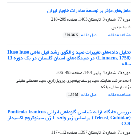
عامل‌های مؤثر بر توسعة صادرات خاویار ایران
دوره 77، شماره 3، تابستان 1403، صفحه
209-218
شیوا غزنوی
مشاهده مقاله
اصل مقاله
579.36 K
تحلیل داده‌های تغییرات صید و الگوی رشد فیل ماهی Huso huso
(Linnaeus, 1758) در صیدگاه‌های استان گلستان در یک دوره 13
ساله
دوره 75، شماره 4، پاییز 1401، صفحه
495-506
احمد مرشد عنایت، سید یوسف پیغمبری، پرویز زارع، سید مصطفی عقیلی
نژاد، ارسلان بهلکه
مشاهده مقاله
اصل مقاله
1.39 M
بررسی جایگاه آرایه شناسی گاوماهی ایرانی Ponticola Iranicus
(Teleost, Gobiidae) براساس زیر واحد 1 ژن سیتوکروم اکسیداز
COI
دوره 71، شماره 2، تابستان 1397، صفحه
112-117