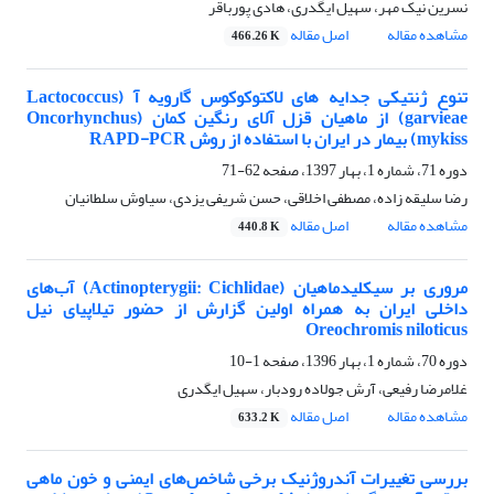
نسرین نیک مهر، سهیل ایگدری، هادی پورباقر
مشاهده مقاله
اصل مقاله
466.26 K
تنوع ژنتیکی جدایه های لاکتوکوکوس گارویه آ (Lactococcus
garvieae) از ماهیان قزل آلای رنگین کمان (Oncorhynchus
mykiss) بیمار در ایران با استفاده از روش RAPD-PCR
دوره 71، شماره 1، بهار 1397، صفحه
62-71
رضا سلیقه زاده، مصطفی اخلاقی، حسن شریفی یزدی، سیاوش سلطانیان
مشاهده مقاله
اصل مقاله
440.8 K
مروری بر سیکلیدماهیان (Actinopterygii: Cichlidae) آب‌های
داخلی ایران به همراه اولین گزارش از حضور تیلاپیای نیل
Oreochromis niloticus
دوره 70، شماره 1، بهار 1396، صفحه
1-10
غلامرضا رفیعی، آرش جولاده رودبار، سهیل ایگدری
مشاهده مقاله
اصل مقاله
633.2 K
بررسی تغییرات آندروژنیک برخی شاخص‌های ایمنی و خون ماهی