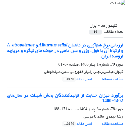
کلیدواژه‌ها =
ایران
تعداد مقالات:
10
ارزیابی نرخ هم‌آوری در ماهیان
Alburnus sellal
و
A. atropatenae
و ارتباط آن با طول، وزن و سن ماهی در حوضه‌های تیگره و دریاچة
ارومیه ایران
دوره 79، شماره 1، بهار 1405، صفحه
67-81
کیوان عباسی رنجبر، زانیار غفوری، یاسمن صیاداوغلی
مشاهده مقاله
اصل مقاله
1.49 M
برآورد میزان حمایت از تولیدکنندگان بخش شیلات در سال‌های
1402-1400
دوره 78، شماره 3، پاییز 1404، صفحه
171-188
رضا حیدری، ماندانا طوسی
مشاهده مقاله
اصل مقاله
1.29 M