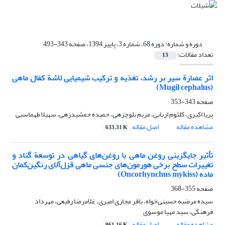
دوره و شماره:
دوره 68، شماره 3، پاییز 1394، صفحه 343-493
تعداد مقالات:
13
اثر عصارة سیر بر رشد، تغذیه و ترکیب شیمیایی لاشة کفال ماهی
(Mugil cephalus)
صفحه
343-353
پریا اکبری، کلثوم اربابی، مریم بلوچزهی، حمیده جمشیدزهی، سهیلا طهماسبی
مشاهده مقاله
اصل مقاله
633.31 K
تأثیر جایگزینی روغن ماهی با روغن‌های گیاهی در توسعة گناد و
تغییرات سطح برخی هورمون‌های جنسی ماهی قزل‌آلای رنگین‌کمان
ماده (Oncorhynchus mykiss)
صفحه
355-368
سیده مرضیه حسینی‌خواه، باقر مجازی امیری، غلامرضا رفیعی، مهرداد
فرهنگی، سید مهیا موسوی
مشاهده مقاله
اصل مقاله