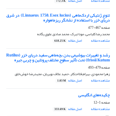
مشاهده مقاله
اصل مقاله
772.3 K
تنوع ژنتیکی اردک‌ماهی (Linnaeus, 1758; Esox lucius) در شرق
دریای خزر با استفاده از نشانگر ریزماهواره
صفحه
467-477
محمد رضا کلباسی، مونا تبرک، محمد صادق علوی یگانه
مشاهده مقاله
اصل مقاله
618.25 K
رشد و تغییرات بیوشیمی بدن بچه‌ماهی سفید دریای خزر (Rutilus
frissii Kutum) تحت تأثیر سطوح مختلف پروتئین و چربی جیره
صفحه
479-493
زهرا محمودی، بهرام فلاحتکار، حمید علاف نویریان، مجیدرضا خوش‌خلق
مشاهده مقاله
اصل مقاله
1.03 M
چکیده‌های انگلیسی
صفحه
1-12
مشاهده مقاله
اصل مقاله
333.69 K