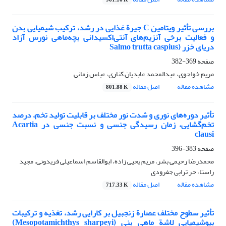
961.16 K
بررسی تأثیر ویتامین C جیرة غذایی در رشد، ترکیب شیمیایی بدن
و فعالیت برخی آنزیم‌های آنتی‌اکسیدانی بچه‌ماهی نورس آزاد
دریای خزر (Salmo trutta caspius
صفحه
369-382
مریم خواجوی، عبدالمحمد عابدیان کناری، عباس زمانی
مشاهده مقاله
اصل مقاله
801.88 K
تأثیر دوره‌های نوری و شدت نور مختلف بر قابلیت تولید تخم، درصد
تخم‌گشایی، زمان رسیدگی جنسی و نسبت جنسی در Acartia
clausi
صفحه
383-396
محمدرضا رحیمی بشر، مریم یحیی زاده، ابوالقاسم اسماعیلی فریدونی، مجید
راستا، حر ترابی جفرودی
مشاهده مقاله
اصل مقاله
717.33 K
تأثیر سطوح مختلف عصارة زنجبیل بر کارایی رشد، تغذیه و ترکیبات
بیوشیمیایی لاشة ماهی بنی (Mesopotamichthys sharpeyi)