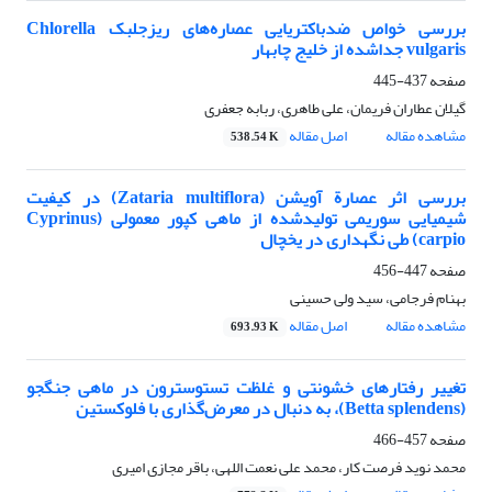
بررسی خواص ضدباکتریایی عصاره‌های ریزجلبک Chlorella
vulgaris جداشده از خلیج چابهار
صفحه
437-445
گیلان عطاران فریمان، علی طاهری، ربابه جعفری
مشاهده مقاله
اصل مقاله
538.54 K
بررسی اثر عصارة آویشن (Zataria multiflora) در کیفیت
شیمیایی سوریمی تولیدشده از ماهی کپور معمولی (Cyprinus
carpio) طی نگهداری در یخچال
صفحه
447-456
بهنام فرجامی، سید ولی حسینی
مشاهده مقاله
اصل مقاله
693.93 K
تغییر رفتارهای خشونتی و غلظت تستوسترون در ماهی جنگجو
(Betta splendens)، به دنبال در معرض‌گذاری با فلوکستین
صفحه
457-466
محمد نوید فرصت کار، محمد علی نعمت اللهی، باقر مجازی امیری