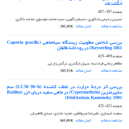
انگشت‌قد
صفحه
397-407
نسرین رحیمی یادکوری، نسیم زنگویی، سید محمد موسوی، محمد ذاکری
مشاهده مقاله
اصل مقاله
585.28 K
بررسی شاخص مطلوبیت زیستگاه سیاه‌ماهی (Capoeta gracilis,
Keyserling 1861) در رودخانة طالقان
صفحه
409-419
مظاهر زمانی فرادنبه، سهیل ایگدری، نرگس زارعی
مشاهده مقاله
اصل مقاله
583.15 K
بررسی اثر درجۀ حرارت در غلظت کشندة (LC50 96-h) سم
سایپرمترین (Cypermethrin) در ماهی سفید دریای خزر (Rutilus
frisii kutum, Kamensky, 1901)
صفحه
421-435
سعید شهبازی، علیرضا میرواقفی، مجید عابدی، مهدی طاهریان
مشاهده مقاله
اصل مقاله
661.09 K