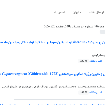
ارسال مقاله
داوران
تماس با ما
دوره 76، شماره 4، زمستان 1402، صفحه 525-655
1
کرد تولیدمثلی مولدین مادة قزل آلای رنگین‌کمان (
رضا رفیعی
اصل مقاله
1.07 M
ین رژیم غذایی سیاه‌ماهی (Güldenstädt, 1773)
Capoeta capoeta
در
 الله محمدی، وحید زادمجبد، ادریس قادری، روناک زارعی، مهدی برمر، شهناز فتحی
اصل مقاله
1.02 M