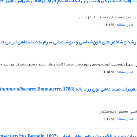
ت تولید کنسانترة پروتئینی از زائدات صنایع فرآوری ماهی به روش تغییر pH
علیدهی، سیدولی حسینی، تارا زارعی
اصل مقاله
1.4 M
شد و شاخص‌های خون‌شناسی و بیوشیمیایی سرم بچه تاسماهی ایرانی (
us
سهیل یوسفی، ایوب یوسفی جوردهی، سمیرا ناظم رعایا، سید حسین حسینی فر، میر 
اصل مقاله
1.18 M
تغییرات صید ماهی تون زرد باله (
hunnus albacares
شمی، مسطوره دوستدار
اصل مقاله
1.11 M
یرات صید و الگوی رشد تاس ماهی ایرانی (
nser persicus