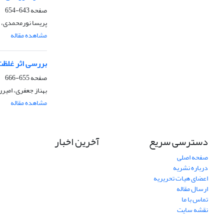
صفحه
643-654
پریسا نورمحمدی، 
مشاهده مقاله
بررسی اثر غلظت‌
صفحه
655-666
بهناز جعفری، امی
مشاهده مقاله
دسترسی سریع
آخرین اخبار
صفحه اصلی
درباره نشریه
اعضای هیات تحریریه
ارسال مقاله
تماس با ما
نقشه سایت