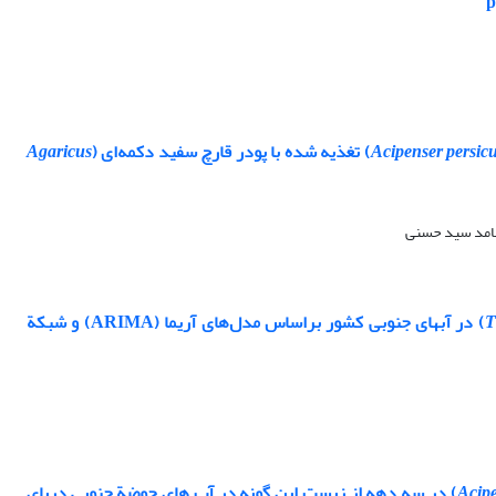
Acipenser persic
) تغذیه شده با پودر قارچ سفید دکمه‌ای (
Agaricus
حامد سید حسنی
T
Bonnaterre, 1788) در آبهای جنوبی کشور براساس مدل‌های آریما (ARIMA) و شبکة
Acipe
Borodin, 1897) در سه دهه از زیست این گونه در آب های حوضة جنوبی دریای