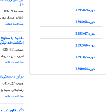
خزر
دوره 69 (1395)
صفحه
593-609
شقایق عسگردون، رح
دوره 68 (1394)
مشاهده مقاله
دوره 67 (1393)
تغذیه با سطوح 
انگشت قد تیلاپی
دوره 66 (1392)
صفحه
611-625
امیرحسن خانی، احم
دوره 65 (1391)
مشاهده مقاله
دوره 64 (1390)
برآورد نسبتی از زی‌تودة
صفحه
627-641
رضا بدلی، سید یوس
مشاهده مقاله
تأثیر فلوراتین 