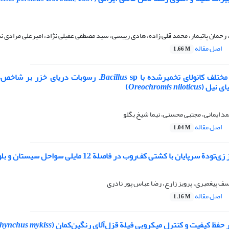
مان پاتیمار، محمد قلی زاده، هادی رییسی، سید مصطفی عقیلی نژاد، امیرعلی مرادی 
اصل مقاله
1.66 M
مختلف کانولای تخمیر‌شده با
Bacillus
sp. رسوبات دریای خزر بر شاخص‌ه
ای نیل (
Oreochromis niloticus
)
د ایمانی، مجتبی محسنی، نیما شیخ بگلو
اصل مقاله
1.04 M
 سرپایان با کشتی کف‌روب در فاصلة 12 مایلی سواحل سیستان و بلوچستان
ف پیغمبری، پرویز زارع، رضا عباس پور نادری
اصل مقاله
1.16 M
بر حفظ کیفیت و کنترل میکروبی فیلة قزل‌آلای رنگین‌کمان (
hynchus mykiss