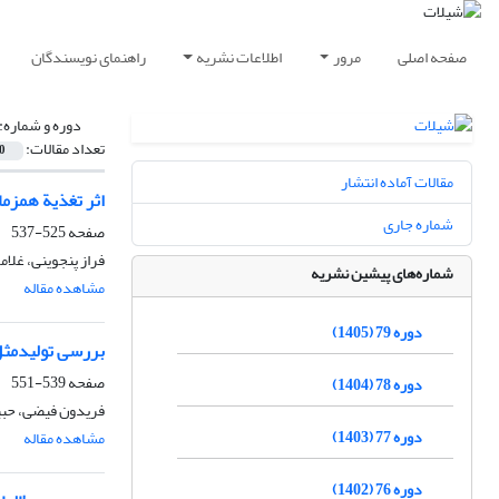
صفحه اصلی
مرور
اطلاعات نشریه
راهنمای نویسندگان
دوره و شماره:
تعداد مقالات:
0
مقالات آماده انتشار
اثر تغذیة همزمان پروبیوتیک BioAqua و لسیتین سویا بر عمل
شماره جاری
صفحه
525-537
فراز پنجوینی، غلام
شماره‌های پیشین نشریه
مشاهده مقاله
دوره 79 (1405)
بررسی تولیدمثل و تعی
صفحه
539-551
دوره 78 (1404)
فریدون فیضی، حبیب
دوره 77 (1403)
مشاهده مقاله
دوره 76 (1402)