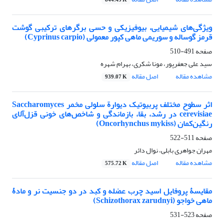
844.45 K
ویژگی‌های شیمیایی، بیوفیزیکی و حسی برگرهای ترکیبی گوشت
قرمز گوساله و سوریمی ماهی کپور معمولی (Cyprinus carpio)
صفحه
491-510
سید علی جعفرپور، مونا شکری، بهرام شهره
مشاهده مقاله
اصل مقاله
939.07 K
اثر سطوح مختلف پربیوتیک دیوارة سلولی مخمر Saccharomyces
cerevisiae در رشد، بقا، بازماندگی و شاخص‌های خونی قزل‌آلای
رنگین‌کمان (Oncorhynchus mykiss)
صفحه
511-522
مهران جواهری بابلی، نوال دائر
مشاهده مقاله
اصل مقاله
575.72 K
مقایسۀ پروفایل اسید چرب عضله و کبد در دو جنسیت نر و مادۀ
ماهی خواجو (Schizothorax zarudnyi)
صفحه
523-531