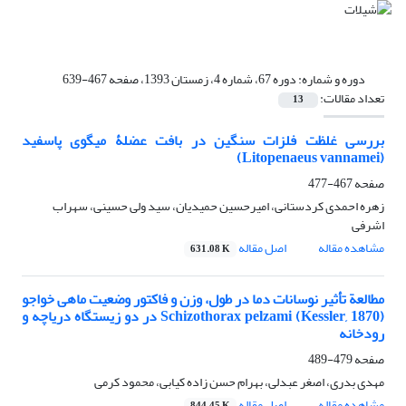
دوره و شماره:
دوره 67، شماره 4، زمستان 1393، صفحه 467-639
تعداد مقالات:
13
بررسی غلظت فلزات سنگین در بافت عضلۀ میگوی پاسفید
(Litopenaeus vannamei)
صفحه
467-477
زهره احمدی کردستانی، امیرحسین حمیدیان، سید ولی حسینی، سهراب
اشرفی
مشاهده مقاله
اصل مقاله
631.08 K
مطالعة تأثیر نوسانات دما در طول، وزن و فاکتور وضعیت ماهی خواجو
Schizothorax pelzami (Kessler, 1870) در دو زیستگاه دریاچه و
رودخانه
صفحه
479-489
مهدی بدری، اصغر عبدلی، بهرام حسن زاده کیابی، محمود کرمی
مشاهده مقاله
اصل مقاله