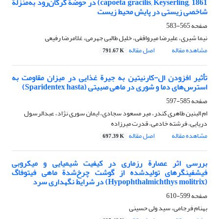
capoeta gracilis, Keyserling, 1861) در حوضة گرگان‌رود به‌منزلة
شاخصی زیستی در پایش محیط زیست
صفحه
565-583
نیما شیری، علیرضا میرواقفی، خلیل طالبی جهرمی، غلامرضا رفیعی
مشاهده مقاله
اصل مقاله
791.67 K
تأثیر افزودن ال-کارنیتین به جیرة غذایی در میزان مقاومت به
استرس‌های دما و شوری در ماهی صبیتی (Sparidentex hasta)
صفحه
585-597
ام البنین طاهری کندر، میر مسعود سجادی، ایمان سوری نژاد، عبدالرسول
دریایی، فرشته خادمی، قدرت میرزاده
مشاهده مقاله
اصل مقاله
697.39 K
بررسی اثر عصارة رزماری در کیفیت شیمیایی و میکروبی
فیش‎فینگرهای تولیدشده از گوشت چرخ‌شدة ماهی فیتوفاگ
(Hypophthalmichthys molitrix) در شرایط نگهداری سرد
صفحه
599-610
بهنام فرجامی، سید ولی حسینی