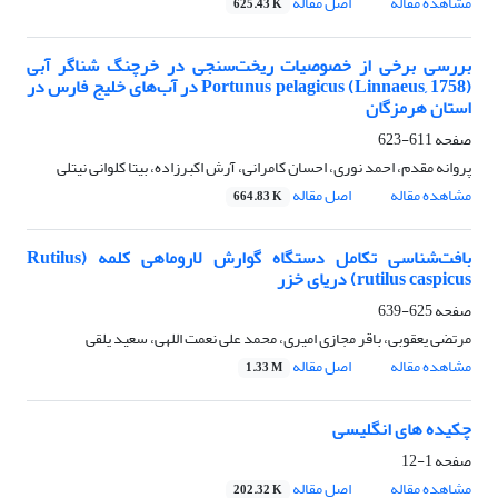
مشاهده مقاله
اصل مقاله
625.43 K
بررسی برخی از خصوصیات ریخت‌سنجی در خرچنگ شناگر آبی
Portunus pelagicus (Linnaeus, 1758) در آب‌های خلیج فارس در
استان هرمزگان
صفحه
611-623
پروانه مقدم، احمد نوری، احسان کامرانی، آرش اکبرزاده، بیتا کلوانی نیتلی
مشاهده مقاله
اصل مقاله
664.83 K
بافت‌شناسی تکامل دستگاه گوارش لاروماهی کلمه (Rutilus
rutilus caspicus) دریای خزر
صفحه
625-639
مرتضی یعقوبی، باقر مجازی امیری، محمد علی نعمت اللهی، سعید یلقی
مشاهده مقاله
اصل مقاله
1.33 M
چکیده های انگلیسی
صفحه
1-12
مشاهده مقاله
اصل مقاله
202.32 K