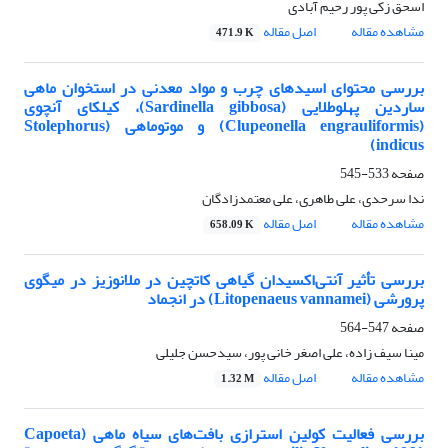
اسحق زکی پور رحیم آبادی
مشاهده مقاله
اصل مقاله
471.9 K
بررسی محتوای اسیدهای چرب و مواد معدنی در استخوان ماهی
ساردین پهلوطلایی (Sardinella gibbosa)، کیلکای آنچوی
(Clupeonella engrauliformis) و موتوماهی (Stolephorus
indicus)
صفحه
533-545
ندا سرحدی، علی طاهری، علی معتمدزادگان
مشاهده مقاله
اصل مقاله
658.09 K
بررسی تأثیر آنتی‌اکسیدان گیاهی کاتچین در ملانوزیز در میگوی
پرورشی (Litopenaeus vannamei) در انجماد
صفحه
547-564
مینا سیف زاده، علی اصغر خانی پور، سیدحسن جلیلی
مشاهده مقاله
اصل مقاله
1.32 M
بررسی فعالیت کولین استرازی بافت‌های سیاه ماهی (Capoeta