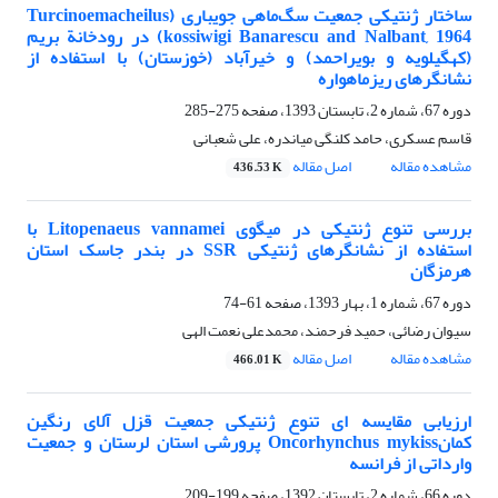
ساختار ژنتیکی جمعیت سگ‌ماهی جویباری (Turcinoemacheilus
kossiwigi Banarescu and Nalbant, 1964) در رودخانة بریم
(کهگیلویه و بویراحمد) و خیرآباد (خوزستان) با استفاده از
نشانگرهای ریزماهواره
دوره 67، شماره 2، تابستان 1393، صفحه
275-285
قاسم عسکری، حامد کلنگی میاندره، علی شعبانی
مشاهده مقاله
اصل مقاله
436.53 K
بررسی تنوع ژنتیکی در میگوی Litopenaeus vannamei با
استفاده از نشانگرهای ژنتیکی SSR در بندر جاسک استان
هرمزگان
دوره 67، شماره 1، بهار 1393، صفحه
61-74
سیوان رضائی، حمید فرحمند، محمدعلی نعمت الهی
مشاهده مقاله
اصل مقاله
466.01 K
ارزیابی مقایسه ای تنوع ژنتیکی جمعیت قزل آلای رنگین
کمانOncorhynchus mykiss پرورشی استان لرستان و جمعیت
وارداتی از فرانسه
دوره 66، شماره 2، تابستان 1392، صفحه
199-209