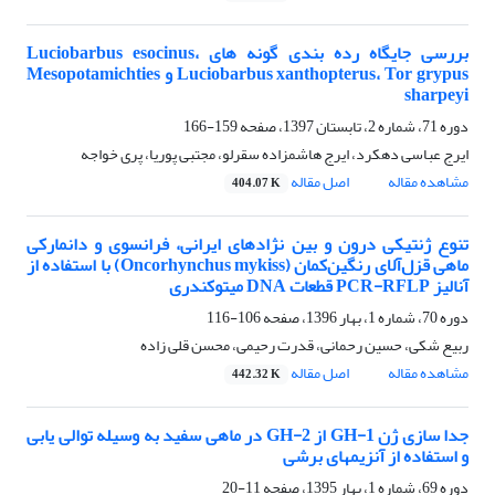
بررسی جایگاه رده بندی گونه های Luciobarbus esocinus،
Luciobarbus xanthopterus، Tor grypus و Mesopotamichties
sharpeyi
دوره 71، شماره 2، تابستان 1397، صفحه
159-166
ایرج عباسی دهکرد، ایرج هاشمزاده سقرلو، مجتبی پوریا، پری خواجه
مشاهده مقاله
اصل مقاله
404.07 K
تنوع ژنتیکی درون و بین نژادهای ایرانی، فرانسوی و دانمارکی
ماهی قزل‌آلای رنگین‌کمان (Oncorhynchus mykiss) با استفاده از
آنالیز PCR-RFLP قطعات DNA میتوکندری
دوره 70، شماره 1، بهار 1396، صفحه
106-116
ربیع شکی، حسین رحمانی، قدرت رحیمی، محسن قلی زاده
مشاهده مقاله
اصل مقاله
442.32 K
جدا سازی ژن GH-1 از GH-2 در ماهی سفید به وسیله توالی یابی
و استفاده از آنزیمهای برشی
دوره 69، شماره 1، بهار 1395، صفحه
11-20