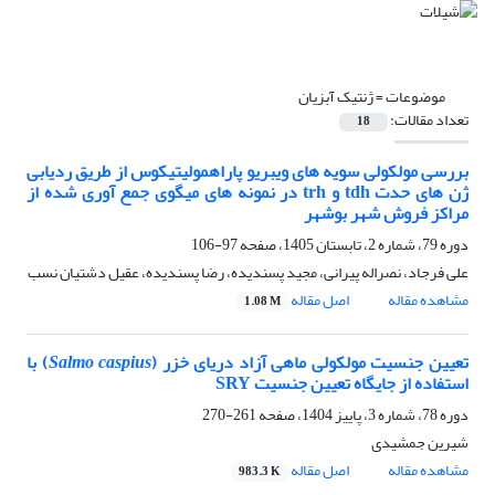
موضوعات =
ژنتیک آبزیان
تعداد مقالات:
18
بررسی مولکولی سویه ‏های ویبریو پاراهمولیتیکوس از طریق ردیابی
ژن‏ های حدت tdh و trh در نمونه‏ های میگوی جمع ‏آوری شده از
مراکز فروش شهر بوشهر
دوره 79، شماره 2، تابستان 1405، صفحه
97-106
علی فرجاد، نصراله پیرانی، مجید پسندیده، رضا پسندیده، عقیل دشتیان نسب
مشاهده مقاله
اصل مقاله
1.08 M
تعیین جنسیت مولکولی ماهی آزاد دریای خزر (
Salmo caspius
) با
استفاده از جایگاه تعیین جنسیت SRY
دوره 78، شماره 3، پاییز 1404، صفحه
261-270
شیرین جمشیدی
مشاهده مقاله
اصل مقاله
983.3 K