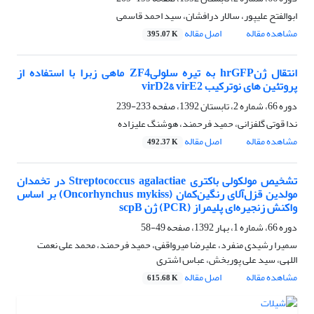
ابوالفتح علیپور، سالار درافشان، سید احمد قاسمی
مشاهده مقاله
اصل مقاله
395.07 K
انتقال ژنhrGFP به تیره سلولیZF4 ماهی زبرا با استفاده از
پروتئین های نوترکیب virD2& virE2
دوره 66، شماره 2، تابستان 1392، صفحه
233-239
ندا قوتی گلفزانی، حمید فرحمند، هوشنگ علیزاده
مشاهده مقاله
اصل مقاله
492.37 K
تشخیص مولکولی باکتری Streptococcus agalactiae در تخمدان
مولدین قزل‌آلای رنگین‌کمان (Oncorhynchus mykiss) بر اساس
واکنش زنجیره‌ای پلیمراز (PCR) ژن scpB
دوره 66، شماره 1، بهار 1392، صفحه
49-58
سمیرا رشیدی منفرد، علیرضا میرواقفی، حمید فرحمند، محمد علی نعمت
اللهی، سید علی پوربخش، عباس اشتری
مشاهده مقاله
اصل مقاله
615.68 K