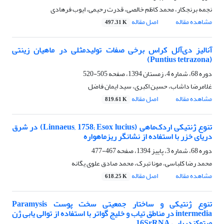
نجمه برنجکار، محمد کاظم خالصی، قدرت رحیمی، ایوب فرهادی
مشاهده مقاله
اصل مقاله
497.31 K
آنالیز دی‌آلل کراس برخی صفات تولیدمثلی در ماهیان زینتی
(Puntius tetrazona)
دوره 68، شماره 4، زمستان 1394، صفحه
505-520
غلامرضا داشاب، حسین اکبری، سید ایمان فاضل
مشاهده مقاله
اصل مقاله
819.61 K
تنوع ژنتیکی اردک‌ماهی (Linnaeus, 1758; Esox lucius) در شرق
دریای خزر با استفاده از نشانگر ریزماهواره
دوره 68، شماره 3، پاییز 1394، صفحه
467-477
محمد رضا کلباسی، مونا تبرک، محمد صادق علوی یگانه
مشاهده مقاله
اصل مقاله
618.25 K
تنوع ژنتیکی و ساختار جمعیتی سخت پوست Paramysis
intermedia در مناطق تیاب و خلیج گواتر با استفاده از توالی یابی ژن
میتوکندریایی 16SrRNA