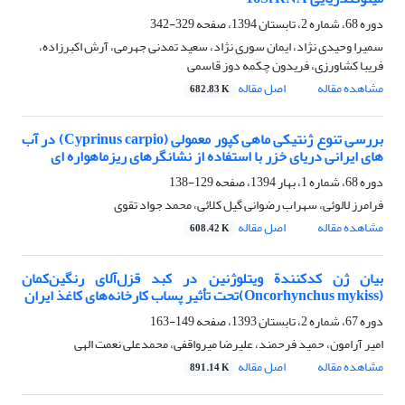
دوره 68، شماره 2، تابستان 1394، صفحه
329-342
سمیرا وحیدی نژاد، ایمان سوری نژاد، سعید تمدنی جهرمی، آرش اکبرزاده،
فریبا کشاورزی، فریدون چکمه دوز قاسمی
مشاهده مقاله
اصل مقاله
682.83 K
بررسی تنوع ژنتیکی ماهی کپور معمولی (Cyprinus carpio) در آب
های ایرانی دریای خزر با استفاده از نشانگرهای ریزماهواره ای
دوره 68، شماره 1، بهار 1394، صفحه
129-138
فرامرز لالوئی، سهراب رضوانی گیل کلائی، محمد جواد تقوی
مشاهده مقاله
اصل مقاله
608.42 K
بیان ژن کدکنندة ویتلوژنین در کبد قزل‌آلای رنگین‌کمان
(Oncorhynchus mykiss)تحت تأثیر پساب کارخانه‌های کاغذ ایران
دوره 67، شماره 2، تابستان 1393، صفحه
149-163
امیر آرامون، حمید فرحمند، علیرضا میرواقفی، محمدعلی نعمت الهی
مشاهده مقاله
اصل مقاله
891.14 K