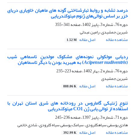
درصد تشابه و روابط تبارشناختی گونه های ماهیان خاویاری دریای
خزر بر اساس توالی‌های ژنوم میتوکندریایی
دوره 76، شماره 3، پاییز 1402، صفحه
341-355
شیرین جمشیدی، رامین عبدلی
مشاهده مقاله
اصل مقاله
1.52 M
ردیابی مولکولی نمونه‌های مشکوک مولدین تاسماهی شیب
(
Acipenser nudiventris
) به هیبرید بودن با دیگر تاسماهیان
دوره 76، شماره 2، بهار 1402، صفحه
223-235
شیرین جمشیدی
مشاهده مقاله
اصل مقاله
888.06 K
تنوع ژنتیکی گاماروس در رودخانه های شرق استان تهران با
استفاده از توالی یابی ژن CO1 میتوکندریایی
دوره 71، شماره 3، پاییز 1397، صفحه
236-245
هادی یوسفی سیاهکلرودی، سیامک یوسفی سیاه کلرودی، شادی خاتمی
مشاهده مقاله
اصل مقاله
392.99 K