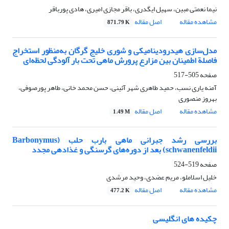
نیما نعمتی مبین، سهیل ایگدری، باقر مجازی امیری، هادی پورباقر
مشاهده مقاله
اصل مقاله
871.79 K
مدل‌سازی هیدرودینامیکی و شوری خلیج گرگان به‌منظور استخراج
فاصلة اطمینان بین مزارع پرورش ماهی تحت بار آلودگی لحظه‌ای
صفحه
505-517
آمنه یاری نسب، حمید طاهری شهر آئینی، حسن محمد خانی، طاهر پورصوفی،
بهروز منصوری
مشاهده مقاله
اصل مقاله
1.49 M
بررسی رشد جبرانی ماهی بارب حلب (Barbonymus
schwanenfeldii) بعد از دوره‌های گرسنگی و غذادهی مجدد
صفحه
519-524
خلیل اسلاملو، مریم عضدی، وحید مرشدی
مشاهده مقاله
اصل مقاله
477.2 K
چکیده های انگلیسی