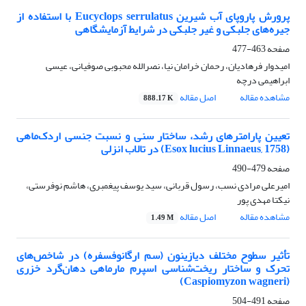
پرورش پاروپای آب شیرین Eucyclops serrulatus با استفاده از
جیره‌های جلبکی و غیر جلبکی در شرایط آزمایشگاهی
صفحه
463-477
امیدوار فرهادیان، رحمان خرامان نیا، نصرالله محبوبی صوفیانی، عیسی
ابراهیمی درچه
مشاهده مقاله
اصل مقاله
888.17 K
تعیین پارامترهای رشد، ساختار سنی و نسبت جنسی اردک‌ماهی
(Esox lucius Linnaeus, 1758) در تالاب انزلی
صفحه
479-490
امیرعلی مرادی نسب، رسول قربانی، سید یوسف پیغمبری، هاشم نوفرستی،
نیکتا مهدی پور
مشاهده مقاله
اصل مقاله
1.49 M
تأثیر سطوح مختلف دیازینون (سم ارگانوفسفره) در شاخص‌های
تحرک و ساختار ریخت‌شناسی اسپرم مارماهی دهان‌گرد خزری
(Caspiomyzon wagneri)
صفحه
491-504