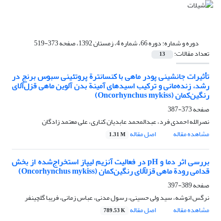
دوره و شماره:
دوره 66، شماره 4، زمستان 1392، صفحه 373-519
تعداد مقالات:
13
تأثیرات جانشینی پودر ماهی با کنسانترة پروتئینی سبوس برنج در
رشد، زنده‌مانی و ترکیب اسید‏های آمینة بدن آلوین ماهی قزل‌آلای
رنگین‌کمان (Oncorhynchus mykiss)
صفحه
373-387
نصرالله احمدی فرد، عبدالمحمد عابدیان کناری، علی معتمد زادگان
مشاهده مقاله
اصل مقاله
1.31 M
بررسی اثر دما و pH در فعالیت آنزیم لیپاز استخراج‌شده از بخش
قدامی رودة ماهی قزل‎آلای رنگین‌کمان (Oncorhynchus mykiss)
صفحه
389-397
نرگس انوشه، سید ولی حسینی، رسول مدنی، عباس زمانی، فریبا گلچین‎فر
مشاهده مقاله
اصل مقاله
789.53 K