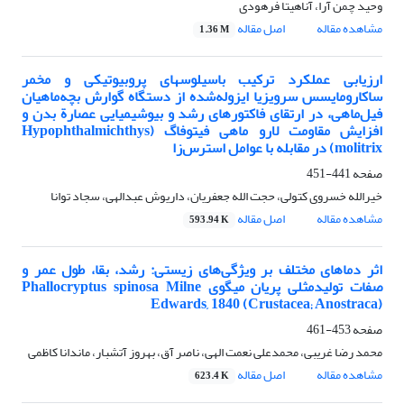
وحید چمن آرا، آناهیتا فرهودی
مشاهده مقاله
اصل مقاله
1.36 M
ارزیابی عملکرد ترکیب باسیلوس‎های پروبیوتیکی و مخمر
ساکارومایسس سرویزیا ایزوله‌شده از دستگاه گوارش بچه‌ماهیان
فیل‌ماهی، در ارتقای فاکتورهای رشد و بیوشیمیایی عصارة بدن و
افزایش مقاومت لارو ماهی فیتوفاگ (Hypophthalmichthys
molitrix) در مقابله با عوامل استرس‌زا
صفحه
441-451
خیرالله خسروی کتولی، حجت الله جعفریان، داریوش عبدالهی، سجاد توانا
مشاهده مقاله
اصل مقاله
593.94 K
اثر دماهای مختلف بر ویژگی‌های زیستی: رشد، بقا، طول عمر و
صفات تولیدمثلی پریان میگوی Phallocryptus spinosa Milne
Edwards, 1840 (Crustacea; Anostraca)
صفحه
453-461
محمد رضا غریبی، محمدعلی نعمت الهی، ناصر آق، بهروز آتشبار، ماندانا کاظمی
مشاهده مقاله
اصل مقاله
623.4 K