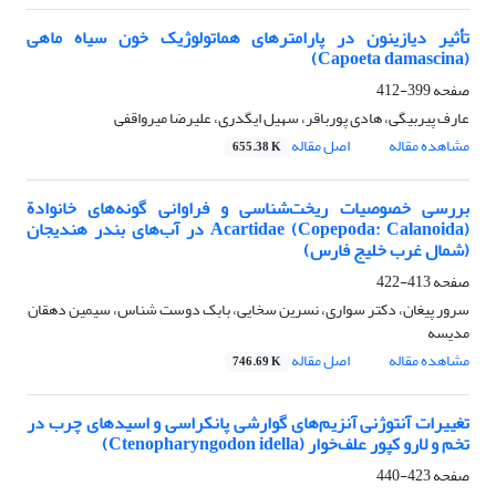
تأثیر دیازینون در پارامترهای هماتولوژیک خون سیاه ماهی
(Capoeta damascina)
صفحه
399-412
عارف پیربیگی، هادی پورباقر، سهیل ایگدری، علیرضا میرواقفی
مشاهده مقاله
اصل مقاله
655.38 K
بررسی خصوصیات ریخت‌شناسی و فراوانی گونه‌های خانوادة
Acartidae (Copepoda: Calanoida) در آب‌های بندر هندیجان
(شمال غرب خلیج فارس)
صفحه
413-422
سرور پیغان، دکتر سواری، نسرین سخایی، بابک دوست شناس، سیمین دهقان
مدیسه
مشاهده مقاله
اصل مقاله
746.69 K
تغییرات آنتوژنی آنزیم‌های گوارشی پانکراسی و اسیدهای چرب در
تخم و لارو کپور علف‌خوار (Ctenopharyngodon idella)
صفحه
423-440