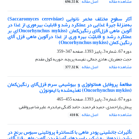
مشاهده مقاله
اصل مقاله
696.55 K
آثار سطوح مختلف مخمر نانوایی (Saccaromyces cerevisiae)
به‌منزلۀ جیرۀ غذایی در عملکرد رشد و قابلیت بهره‌وری از غذا در
آلوین ماهی قزل‌آلای رنگین‌کمان (Oncorhynchus mykiss)ی بر
عملکرد رشد و قابلیّت بهره وری از غذا درآلوین ماهی قزل آلای
رنگین کمان (Oncorhynchus mykiss)
دوره 67، شماره 3، پاییز 1393، صفحه
347-359
حجت جعفریان، هادی جمالی، نفیسه پریچه، حوریه کول مقدم
مشاهده مقاله
اصل مقاله
377.32 K
مطالعۀ پروفایل هماتولوژی و بیوشیمی سرم قزل‌آلای رنگین‌کمان
(Oncorhynchus mykiss) تغذیه‌شده با ایمونوژن
دوره 67، شماره 3، پاییز 1393، صفحه
455-465
پیمان یاراحمدی، حمید فرحمند، حامد کلنگی میاندره، علیرضا میرواقفی
مشاهده مقاله
اصل مقاله
410 K
تأثیرات جانشینی پودر ماهی با کنسانترة پروتئینی سبوس برنج در
رشد، زنده‌مانی و ترکیب اسید‏های آمینة بدن آلوین ماهی قزل‌آلای