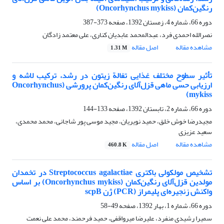
رنگین‌کمان (Oncorhynchus mykiss)
دوره 66، شماره 4، زمستان 1392، صفحه
373-387
نصرالله احمدی فرد، عبدالمحمد عابدیان کناری، علی معتمد زادگان
مشاهده مقاله
اصل مقاله
1.31 M
تأثیر سطوح مختلف غذایی تفالة زیتون در رشد، ترکیب لاشه و
ارزیابی حسی ماهی قزل‌آلای رنگین‌کمان پرورشی (Oncorhynchus
mykiss)
دوره 66، شماره 2، تابستان 1392، صفحه
133-144
مجیدرضا خوش خلق، حمید نویریان، مجید موسی پور شاجانی، محمد محمدی،
سعید عزیزی
مشاهده مقاله
اصل مقاله
460.8 K
تشخیص مولکولی باکتری Streptococcus agalactiae در تخمدان
مولدین قزل‌آلای رنگین‌کمان (Oncorhynchus mykiss) بر اساس
واکنش زنجیره‌ای پلیمراز (PCR) ژن scpB
دوره 66، شماره 1، بهار 1392، صفحه
49-58
سمیرا رشیدی منفرد، علیرضا میرواقفی، حمید فرحمند، محمد علی نعمت