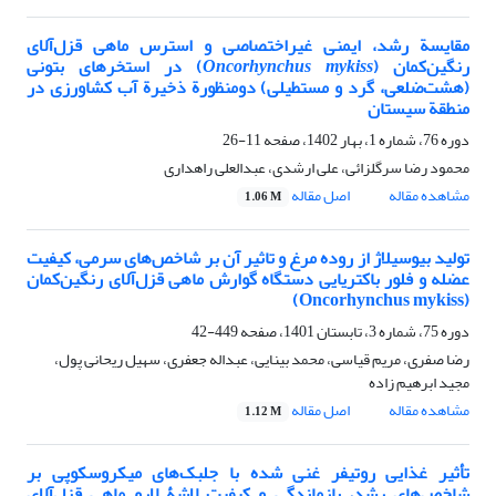
مقایسة رشد، ایمنی غیراختصاصی و استرس ماهی قزل‌آلای
رنگین‌کمان (
Oncorhynchus mykiss
) در استخرهای بتونی
(هشت‌ضلعی، گرد و مستطیلی) دومنظورة ذخیرة آب کشاورزی در
منطقة سیستان
دوره 76، شماره 1، بهار 1402، صفحه
11-26
محمود رضا سرگلزائی، علی ارشدی، عبدالعلی راهداری
مشاهده مقاله
اصل مقاله
1.06 M
تولید بیوسیلاژ از روده مرغ و تاثیر آن بر شاخص‌های سرمی، کیفیت
عضله و فلور باکتریایی دستگاه گوارش ماهی قزل‌آلای رنگین‌کمان
(Oncorhynchus mykiss)
دوره 75، شماره 3، تابستان 1401، صفحه
449-42
رضا صفری، مریم قیاسی، محمد بینایی، عبداله جعفری، سهیل ریحانی پول،
مجید ابرهیم زاده
مشاهده مقاله
اصل مقاله
1.12 M
تأثیر غذایی روتیفر غنی شده با جلبک‌های میکروسکوپی بر
شاخص‌های رشد، بازماندگی و کیفیت لاشۀ لارو ماهی قزل‌آلای