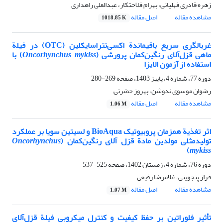
زهره قادری فهلیانی، بهرام فلاحتکار، عبدالعلی راهداری
مشاهده مقاله
اصل مقاله
1018.85 K
غربالگری سریع باقیماندة اکسی‌تتراسایکلین (OTC) در فیلة
ماهی قزل‌آلای رنگین‌کمان پرورشی (
Oncorhynchus mykiss
) با
استفاده از آزمون الایزا
دوره 77، شماره 4، پاییز 1403، صفحه
269-280
رضوان موسوی ندوشن، بهروز حضرتی
مشاهده مقاله
اصل مقاله
1.06 M
اثر تغذیة همزمان پروبیوتیک BioAqua و لسیتین سویا بر عملکرد
تولیدمثلی مولدین مادة قزل آلای رنگین‌کمان (
Oncorhynchus
)
mykiss
دوره 76، شماره 4، زمستان 1402، صفحه
525-537
فراز پنجوینی، غلامرضا رفیعی
مشاهده مقاله
اصل مقاله
1.07 M
تأثیر فلوراتین بر حفظ کیفیت و کنترل میکروبی فیلة قزل‌آلای