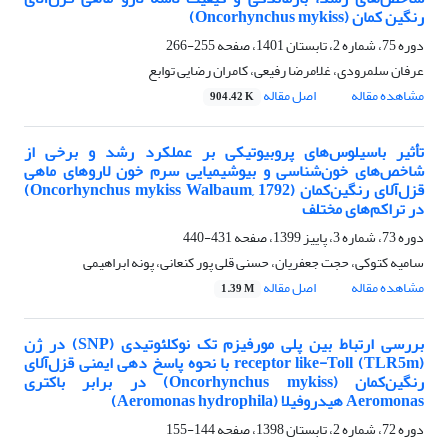
رنگین کمان (Oncorhynchus mykiss)
دوره 75، شماره 2، تابستان 1401، صفحه
255-266
عرفان سلمرودی، غلامرضا رفیعی، کامران رضایی توابع
مشاهده مقاله
اصل مقاله
904.42 K
تأثیر باسیلوس‌های پروبیوتیکی بر عملکرد رشد و برخی از
شاخص‌های خون‌شناسی و بیوشیمیایی سرم خون لاروهای ماهی
قزل‌آلای رنگین‌کمان (Oncorhynchus mykiss Walbaum, 1792)
در تراکم‌های مختلف
دوره 73، شماره 3، پاییز 1399، صفحه
431-440
سامیه کتوکی، حجت جعفریان، حسنی قلی پور کنعانی، پونه ابراهیمی
مشاهده مقاله
اصل مقاله
1.39 M
بررسی ارتباط بین پلی مورفیزم تک نوکلئوتیدی (SNP) در ژن
(TLR5m) receptor like-Toll با نحوه پاسخ دهی ایمنی قزل‌آلای
رنگین‌کمان (Oncorhynchus mykiss) در برابر باکتری
Aeromonas هیدروفیلا (Aeromonas hydrophila)
دوره 72، شماره 2، تابستان 1398، صفحه
144-155