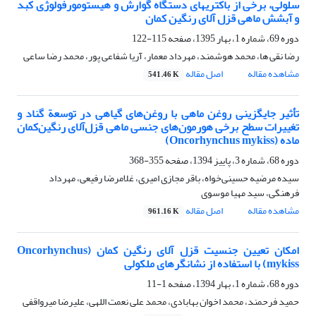
سلولی، برخی از باکتریهای دستگاه گوارش و هیستومورفولوژی کبد
و آبشش ماهی قزل آلای رنگین کمان
دوره 69، شماره 1، بهار 1395، صفحه
115-122
رضا نقی ها، محمد هوشمند، مهرداد معمار، آریا شفاعی پور، محمد رضا ساعی
مشاهده مقاله
اصل مقاله
541.46 K
تأثیر جایگزینی روغن ماهی با روغن‌های گیاهی در توسعة گناد و
تغییرات سطح برخی هورمون‌های جنسی ماهی قزل‌آلای رنگین‌کمان
ماده (Oncorhynchus mykiss)
دوره 68، شماره 3، پاییز 1394، صفحه
355-368
سیده مرضیه حسینی‌خواه، باقر مجازی امیری، غلامرضا رفیعی، مهرداد
فرهنگی، سید مهیا موسوی
مشاهده مقاله
اصل مقاله
961.16 K
امکان تعیین جنسیت قزل آلای رنگین کمان (Oncorhynchus
mykiss) با استفاده از نشانگرهای ملکولی
دوره 68، شماره 1، بهار 1394، صفحه
1-11
حمید فرحمند، محمد اخوان بهابادی، محمد علی نعمت اللهی، علیرضا میرواقفی