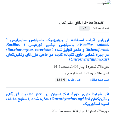
کلیدواژه‌ها =
قزل‌آلای رنگین‌کمان
تعداد مقالات:
22
ارزیابی اثرات استفاده از پروبیوتیک باسیلوس سابتیلیس (
Bacillus subtilis
)، باسیلوس لیکنی فورمیس (
Bacillus
licheniformis
) و مخمر اتولیز شده (
Saccharomyces cerevisiae
)
در جیرة غذایی حاوی کنجالة کنجد در ماهی قزل‌آلای رنگین‌کمان
)
Oncorhynchus mykiss
(
دوره 78، شماره 1، بهار 1404، صفحه
1-14
امین هاشمی پناه، غلامرضا رفیعی
مشاهده مقاله
اصل مقاله
1.09 M
اثر شرایط نوری دورة انکوباسیون بر تخم مولدین قزل‌آلای
رنگین‌کمان (
Oncorhynchus mykiss
) تغذیه شده با سطوح مختلف
اسید اسکوربیک
دوره 78، شماره 1، بهار 1404، صفحه
15-26