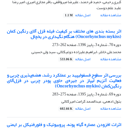
کبری رحیمی، حمید فرحمند، علیرضا میرواقفی، باقر مجازی امیری، امیر رضا
علبد علم دوست
مشاهده مقاله
اصل مقاله
1.1 M
اثر بسته بندی های مختلف بر کیفیت فیله قزل آلای رنگین کمان
(Oncorhynchus mykiss) هنگام نگهداری در یخچال
دوره 70، شماره 3، پاییز 1396، صفحه
262-273
محمدعلی خانلر، ابراهیم علیزاده دوغیکلائی، سید ولی حسینی
مشاهده مقاله
اصل مقاله
533.06 K
بررسی اثر سطوح فسفولیپید بر عملکرد رشد، هضم‌پذیری چربی و
فعالیت آنزیم لیپاز در جیره‌ی حاوی پودر چربی در قزل‌آلای
رنگین‌کمان (Oncorhynchus mykiss)
دوره 69، شماره 3، پاییز 1395، صفحه
275-283
بتول ادهمی، عبدالصمد کرامت امیرکلائی
مشاهده مقاله
اصل مقاله
602.66 K
اثرات افزودن عصاره گیاه پونه، پروبیوتیک و فلورفنیکل بر ایمنی